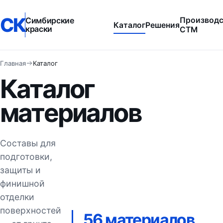
СК
Симбирские
Производс
Каталог
Решения
краски
СТМ
Главная
Каталог
Каталог
материалов
Составы для
подготовки,
защиты и
финишной
отделки
поверхностей
56 материалов