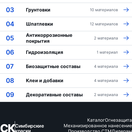
03
Грунтовки
10 материалов
04
Шпатлевки
12 материалов
Антикоррозионные
05
2 материала
покрытия
06
Гидроизоляция
1 материал
07
Биозащитные составы
4 материала
08
Клеи и добавки
4 материала
09
Декоративные составы
2 материала
Каталог
Огнезащита
СК
Симбирские
Механизированное нанесение
краски
Производство СТМ
Дилерам