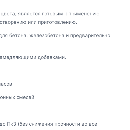
 цвета, является готовым к применению
астворению или приготовлению.
ля бетона, железобетона и предварительно
замедляющими добавками.
часов
тонных смесей
до Пк3 (без снижения прочности во все