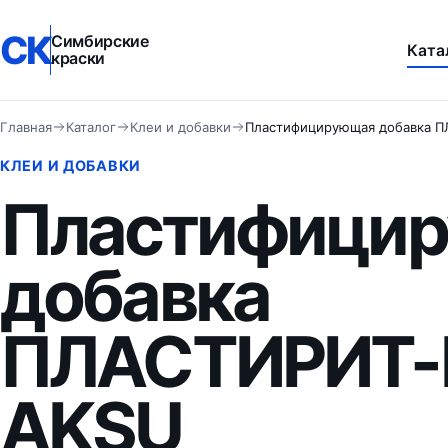
СК
Симбирские
Ката
краски
Главная
Каталог
Клеи и добавки
Пластифицирующая добавка 
КЛЕИ И ДОБАВКИ
Пластифици
добавка
ПЛАСТИРИТ-
AKSU