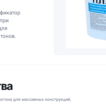
фикатор
 при
для
тонов.
тва
бетона для массивных конструкций,