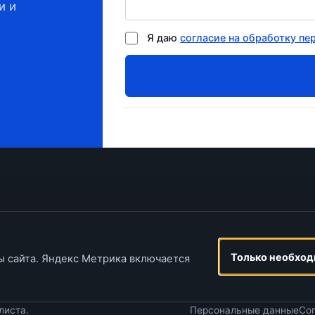
и и
Я даю
согласие на обработку пе
Каталог
Огнезащита
Механизированное н
Только необхо
 сайта. Яндекс Метрика включается
листа.
Персональные данные
Со