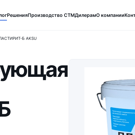
лог
Решения
Производство СТМ
Дилерам
О компании
Кон
ПЛАСТИРИТ-Б AKSU
рующая
Б