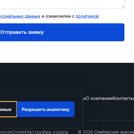
рсональных данных
и ознакомлен с
политикой
Отправить заявку
анесение
Производство СТМ
Дилерам
О компании
Контакты
димые
Разрешить аналитику
Настройки cookie
гласие
Cookie
© 2026 Симбирские краски